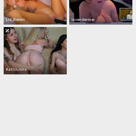
Lia_Benini
lavendermei
KatrinJons