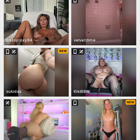
bossyroxy84
velvetdime
sukidaa
KikiBBW