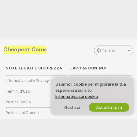
Italiano
NOTE LEGALI E SICUREZZA
LAVORA CON NOI
Informativa sulla Privacy
Diventa una/un modella/o
Usiamo i cookie
per migliorare la tua
esperienza sul sito:
Termini d’Uso
Registrazione a studio
Informativa sui cookie
.
Politica DMCA
Programma affiliati webcam
Gestisci
Accetta tutti
Politica sui Cookie
Guida al Controllo Genitori
Aiuto anti-schiavitù