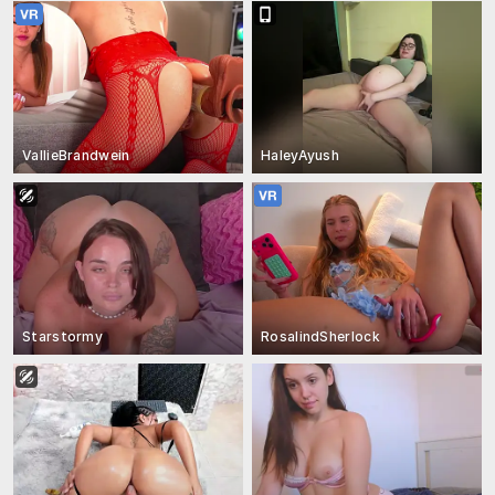
VallieBrandwein
HaleyAyush
Starstormy
RosalindSherlock