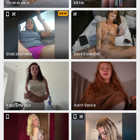
ChiaraLewis
k8tie
EllaEsEstrella
DarkVixenEnt
IraidaArvayo
AdritVance