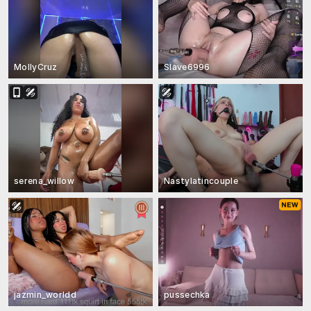
MollyCruz
Slave6996
serena_willow
Nastylatincouple
jazmin_worldd
pussechka