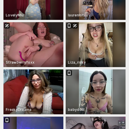
LovelyMiu
laurenlotus
Strawberryfoxx
Liza_risky
FreakyDreama
babydolll